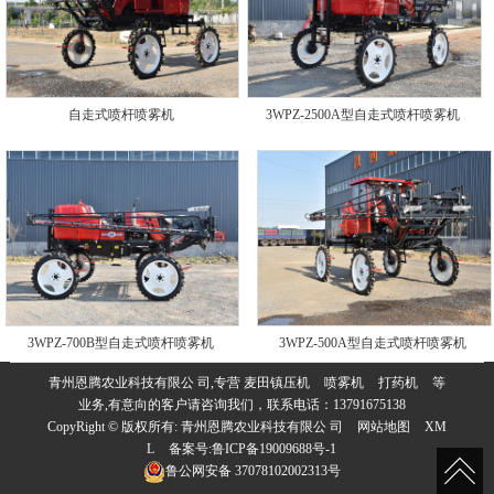
自走式喷杆喷雾机
3WPZ-2500A型自走式喷杆喷雾机
3WPZ-700B型自走式喷杆喷雾机
3WPZ-500A型自走式喷杆喷雾机
青州恩腾农业科技有限公 司,专营
麦田镇压机
喷雾机
打药机
等
业务,有意向的客户请咨询我们，联系电话：
13791675138
CopyRight © 版权所有:
青州恩腾农业科技有限公 司
网站地图
XM
L
备案号:
鲁ICP备19009688号-1
鲁公网安备
37078102002313号