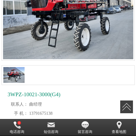
3WPZ-10021-3000(G4)
联系人：
曲经理
手 机：
13791675138
地 址：
青州市经济技术开发区十八里街
电话咨询
短信咨询
留言咨询
查看地图
留言咨询
更多信息