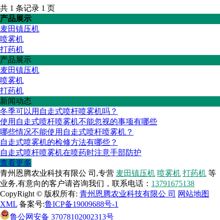
共 1 条记录 1 页
产品展示
麦田镇压机
喷雾机
打药机
产品展示
麦田镇压机
喷雾机
打药机
新闻动态
冬季可以用自走式喷杆喷雾机吗？
使用自走式喷杆喷雾机不能忽视的事项有哪些
哪些情况不能使用自走式喷杆喷雾机？
自走式喷雾机的检修方法有哪些？
自走式喷杆喷雾机在喷药时注意手部防护
查看更多
青州恩腾农业科技有限公 司,专营
麦田镇压机
喷雾机
打药机
等
业务,有意向的客户请咨询我们，联系电话：
13791675138
CopyRight © 版权所有:
青州恩腾农业科技有限公 司
网站地图
XML
备案号:
鲁ICP备19009688号-1
鲁公网安备
37078102002313号